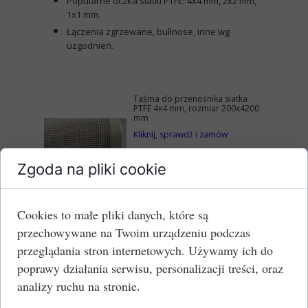
Popularne oczka siatki PTFE: 4x4 mm, 2x2 mm,
1x1 mm.
Łączenia zgrzewane, bullnose, inne wg
uzgodnień.
Taśma do przenośnika siatka
PTFE 4x4 mm, rozmiar 200x4200
mm
Kliknij, sprawdź i zamów
Zgoda na pliki cookie
Cookies to małe pliki danych, które są
przechowywane na Twoim urządzeniu podczas
przeglądania stron internetowych. Używamy ich do
Taśma do przenośnika siatka
PTFE 4x4 mm, rozmiar 750x6590
poprawy działania serwisu, personalizacji treści, oraz
mm
analizy ruchu na stronie.
Kliknij, sprawdź i zamów