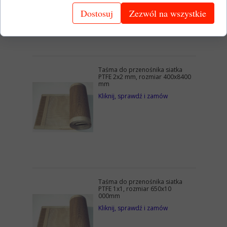
Dostosuj
Zezwól na wszystkie
Taśma do przenośnika siatka
PTFE 2x2 mm, rozmiar 400x8400
mm
Kliknij, sprawdź i zamów
Taśma do przenośnika siatka
PTFE 1x1, rozmiar 650x10
000mm
Kliknij, sprawdź i zamów