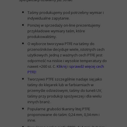
Taśmy produkujemy pod potrzebny wymiar i
indywidualne zapytanie.
Poniżej w sprzedaży on-line prezentujemy
przykładowe wymiary taśm, które
produkowaliśmy.
O wyborze tworzywa PTFE na taśmy do
przenośników decyduje wiele, istotnych cech
użytkowych. Jedną z ważnych cech PTFE jest
odporność na niskie i wysokie temperatury do
nawet +260 st. C
.
Kliknij i sprawdź więcej cech
PTFE!
Tworzywo PTFE szczególnie nadaje się jako
taśmy do klejarek lub w farbiarniach w
przemyśle odzieżowym, taśmy do tuneli UV,
taśmy przy produkcji spożywczej i dla wielu
innych branż.
Popularne grubości tkaniny litej PTFE
proponowane do taśm: 0,24 mm, 0,34 mm i
inne.