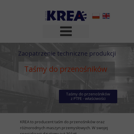
Zaopatrzenie techniczne produkcji
Taśmy do przenośników
Taśmy do przenośników
z PTFE - właściwości
KREA to producent taśm do przenośników oraz
różnorodnych maszyn przemysłowych. W swojej
specjalizacji działamy już 30 lat!