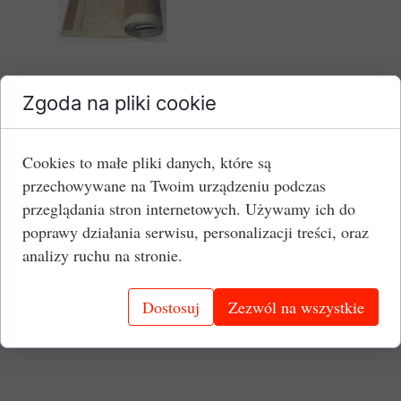
Szerokość:
400 mm
Zgoda na pliki cookie
Długość:
8400 mm
Oczka:
2x2 mm
Łączenie pasa:
typu bullnose
Cookies to małe pliki danych, które są
Wykończenie boków:
taśma PTFE
przechowywane na Twoim urządzeniu podczas
Jednostka:
szt.
przeglądania stron internetowych. Używamy ich do
poprawy działania serwisu, personalizacji treści, oraz
Cena brutto:
1405,48 PLN
analizy ruchu na stronie.
Potrzebujesz inny wymiar taśmy do
przenośników?
Dostosuj
Zezwól na wszystkie
Zadzwoń - 61/855-20-88.