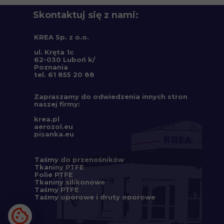
Skontaktuj się z nami:
KREA Sp. z o.o.
ul. Kręta 1c
62-030 Luboń k/
Poznania
tel. 61 855 20 88
Zapraszamy do odwiedzenia innych stron
naszej firmy:
krea.pl
aerozol.eu
pisanka.eu
Taśmy do przenośników
Tkaniny PTFE
Folie PTFE
Tkaniny silikonowe
Taśmy PTFE
Taśmy oporowe
i d
ruty oporowe