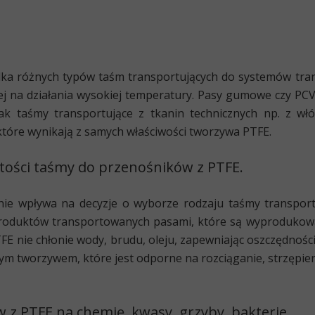
ilka różnych typów taśm transportujących do systemów tr
ej na działania wysokiej temperatury. Pasy gumowe czy PC
dnak taśmy transportujące z tkanin technicznych np. z w
tóre wynikają z samych właściwości tworzywa PTFE.
ystości taśmy do przenośników z PTFE.
tnie wpływa na decyzje o wyborze rodzaju taśmy transportuj
łproduktów transportowanych pasami, które są wyproduko
FE nie chłonie wody, brudu, oleju, zapewniając oszczędnośc
łym tworzywem, które jest odporne na rozciąganie, strzępieni
z PTFE na chemię, kwasy, grzyby, bakterie.