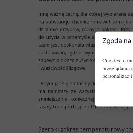
Inną ważną cechą, dla której wybierane s
na substancje chemiczne nawet te najbar
działanie grzybów, różnych bakterii. Przy 
do użycia w przemyśle spożywczym
,
są b
Zgoda na 
taśm jest doskonała właściwość przepuszcz
zastosowań, gdzie wymagane jest twor
Cookies to ma
zapewnia niższe zużycie energii elektrycz
przeglądania 
i właściwość ślizgowa.
personalizacji
Decydując się na taśmy do przenośników z
ma najniższy ze wszystkich tworzyw wsp
zmniejszenie koniecznej mocy napędow
taśmy transportujące z PTFE zapewniają o
Szeroki zakres temperaturowy ta