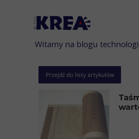
Witamy na blogu technolog
Przejdź do listy artykułów
Taśm
wart