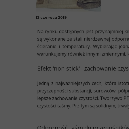
12 czerwca 2019
Na rynku dostępnych jest przynajmniej k
są wykonane ze stali nierdzewnej odporn
ścieranie i temperatury. Wybierając je
warunkujemy również innymi zmiennymi, k
Efekt 'non stick' i zachowanie cz
Jedną z najważniejszych cech, która isto
przyczepności substancji, surowców, pó
lepsze zachowanie czystości. Tworzywo PT
czystości taśmy. Prz tym są solidnym, trwa
Odporność taśm do przenośników 