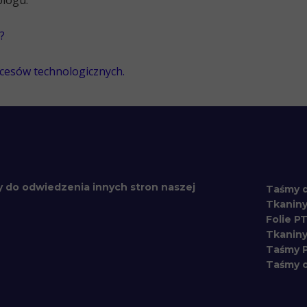
blogu:
?
ocesów technologicznych.
 do odwiedzenia innych stron naszej
Taśmy 
Tkanin
Folie P
Tkaniny
Taśmy 
Taśmy 