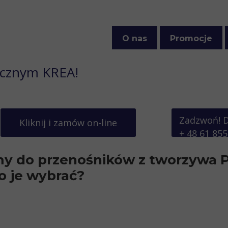
O nas
Promocje
Polityka prywatności
icznym KREA!
Zadzwoń! 
Kliknij i zamów on-line
+ 48 61 855
y do przenośników z tworzywa PT
o je wybrać?