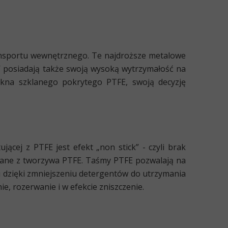
Zamów taśmy do przenośników
Zamów maty nieprzywierające
ansportu wewnętrznego. Te najdroższe metalowe
V posiadają także swoją wysoką wytrzymałość na
Zamów chemię przemysłową
łókna szklanego pokrytego PTFE, swoją decyzję
ącej z PTFE jest efekt „non stick” - czyli brak
wane z tworzywa PTFE. Taśmy PTFE pozwalają na
i dzięki zmniejszeniu detergentów do utrzymania
e, rozerwanie i w efekcie zniszczenie.