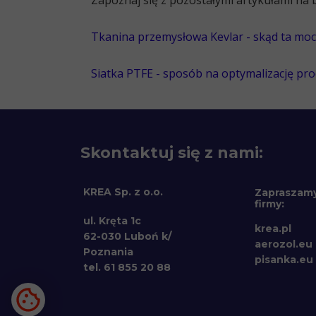
Zapoznaj się z pozostałymi artykułami na 
Tkanina przemysłowa Kevlar - skąd ta moc
Siatka PTFE - sposób na optymalizację pr
Skontaktuj się z nami:
KREA Sp. z o.o.
Zapraszamy
firmy:
ul. Kręta 1c
krea.pl
62-030 Luboń k/
aerozol.eu
Poznania
pisanka.eu
tel. 61 855 20 88