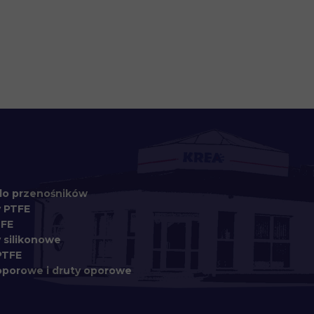
do przenośników
y PTFE
TFE
 silikonowe
PTFE
oporowe
i d
ruty oporowe