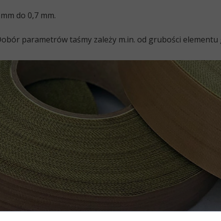
7 mm do 0,7 mm.
bór parametrów taśmy zależy m.in. od grubości elementu grz