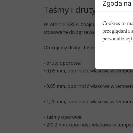
Zgoda na 
Taśmy i druty oporow
Cookies to ma
W ofercie KREA znajdują się również
d
przeglądania 
stosowane do zgrzewarek. Można je z p
personalizacji
Oferujemy druty i taśmy do zgrzewarek 
- druty oporowe:
• 0,65 mm, oporność właściwa w tempera
• 0,85 mm, oporność właściwa w tempera
• 1,20 mm, oporność właściwa w tempera
- taśmy oporowe:
• 2/0,2 mm, oporność właściwa w temper