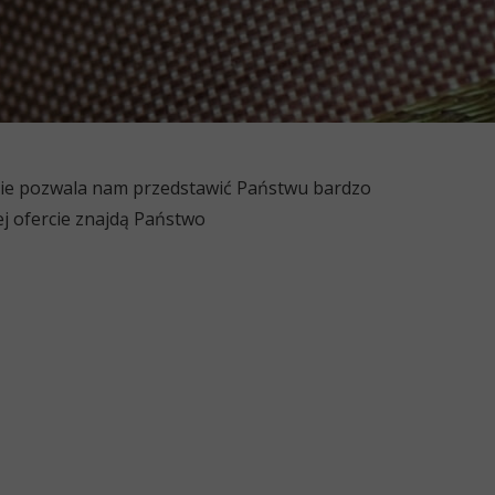
Zamów taśmy do przenośników
Zamów maty nieprzywierające
Zamów chemię przemysłową
enie pozwala nam przedstawić Państwu bardzo
ej ofercie znajdą Państwo