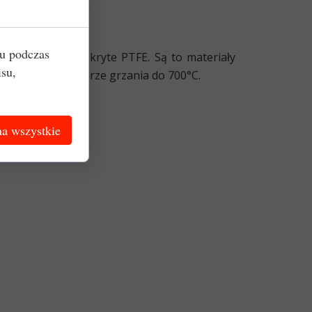
iu podczas
druty Thyssen pokryte PTFE
. Są to materiały
isu,
0°C i temperaturze grzania do 700°C.
a wszystkie