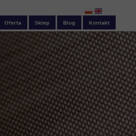
Oferta
Sklep
Blog
Kontakt
Ceratki PTFE
Regulamin sklepu
Folie PTFE - taśmy skrawane z czystego PTFE
Zamów ceratki PTFE
Akcesoria do zgrzewarek
Zamów ceratki silikonowe
Taśmy do przenośników lite i siatkowe z PTFE
Zamów siatkę PTFE
Taśmy do klejarek i innych maszyn
Zamów folie PTFE
Powłoki fluoropolimerowe
Zamów taśmy PTFE
Inne produkty
Zamów druty i taśmy oporowe
Zamów węże PTFE