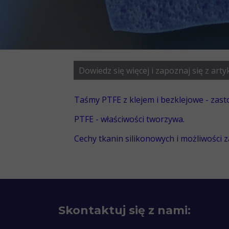
Dowiedz się więcej i zapoznaj się z art
Taśmy PTFE z klejem i bezklejowe - zast
PTFE - właściwości tworzywa.
Cechy tkanin silikonowych i możliwości 
Skontaktuj się z nami: