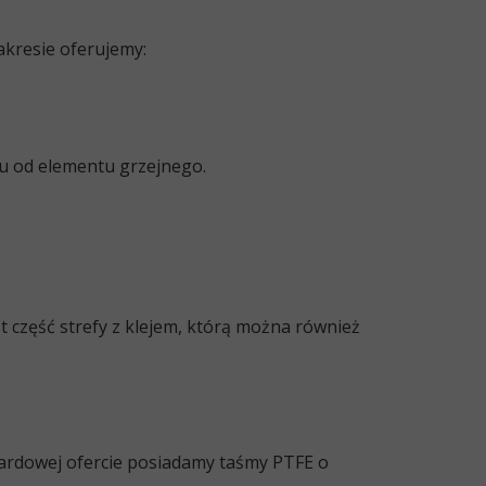
akresie oferujemy:
u od elementu grzejnego.
t część strefy z klejem, którą można również
ardowej ofercie posiadamy taśmy PTFE o