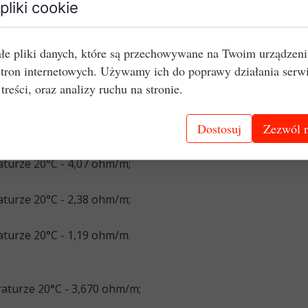
pliki cookie
e
łe pliki danych, które są przechowywane na Twoim urządzen
ruty i taśmy oporowe na bazie tworzywa Kanthal D oraz 
stron internetowych. Używamy ich do poprawy działania serw
owodzeniem używać w temperaturze powietrza nawet do 130
 treści, oraz analizy ruchu na stronie.
o następujących właściwościach:
Dostosuj
Zezwól n
turze 20°C - 4,07 ohm/m;
turze 20°C - 2,38 ohm/m;
turze 20°C - 1,19 ohm/m.
aturze 20°C - 3,670 ohm/m;