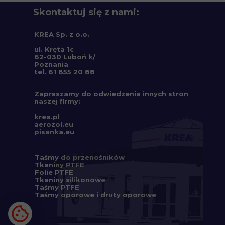
Skontaktuj się z nami:
KREA Sp. z o.o.
ul. Kręta 1c
62-030 Luboń k/
Poznania
tel. 61 855 20 88
Zapraszamy do odwiedzenia innych stron
naszej firmy:
krea.pl
aerozol.eu
pisanka.eu
Taśmy do przenośników
Tkaniny PTFE
Folie PTFE
Tkaniny silikonowe
Taśmy PTFE
Taśmy oporowe
i d
ruty oporowe