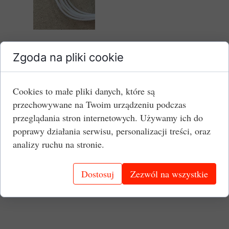
Grubość:
fi 1x 0,5mm
Zgoda na pliki cookie
Jednostka:
mb
Cena brutto:
2,00 PLN/mb
Cookies to małe pliki danych, które są
przechowywane na Twoim urządzeniu podczas
przeglądania stron internetowych. Używamy ich do
Dowiedz się więcej:
poprawy działania serwisu, personalizacji treści, oraz
analizy ruchu na stronie.
Węże PTFE - właściwości dla przemysłu.
Opis oferty węży PTFE.
Dostosuj
Zezwól na wszystkie