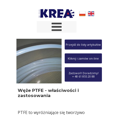
Przejdź do listy artykułów
Kliknij i zamów on-line
Zadzwoń! Doradzimy!
+ 48 61 855 20 88
Węże PTFE - właściwości i
zastosowania
PTFE to wyróżniające się tworzywo