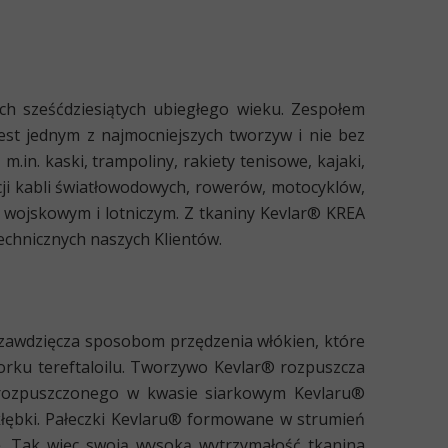
Zamów taśmy do przenośników
Zamów maty nieprzywierające
ch sześćdziesiątych ubiegłego wieku. Zespołem
est jednym z najmocniejszych tworzyw
Zamów chemię przemysłową
i nie bez
n. kaski, trampoliny, rakiety tenisowe, kajaki,
ji kabli światłowodowych, rowerów, motocyklów,
 wojskowym i lotniczym. Z tkaniny Kevlar® KREA
echnicznych naszych Klientów.
 zawdzięcza sposobom przędzenia włókien, które
rku tereftaloilu. Tworzywo Kevlar® rozpuszcza
i rozpuszczonego w kwasie siarkowym Kevlaru®
kłębki. Pałeczki Kevlaru® formowane w strumień
ię. Tak więc swoją wysoką wytrzymałość tkanina