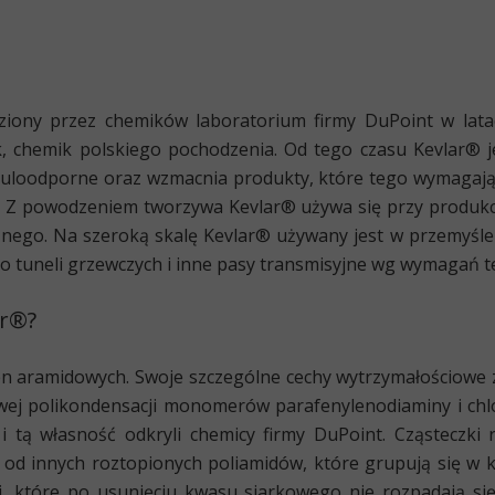
eziony przez chemików laboratorium firmy DuPoint w lata
k, chemik polskiego pochodzenia. Od tego czasu
Kevlar® j
uloodporne oraz wzmacnia produkty, które tego wymagają m.i
a. Z powodzeniem tworzywa Kevlar® używa się przy produkc
nego. Na szeroką skalę Kevlar® używany jest w przemyśle
 tuneli grzewczych i inne pasy transmisyjne wg wymagań t
ar®?
en aramidowych
. Swoje szczególne cechy wytrzymałościowe
ej polikondensacji monomerów parafenylenodiaminy i chlo
i tą własność odkryli chemicy firmy DuPoint. Cząsteczk
 od innych roztopionych poliamidów, które grupują się w 
zki, które po usunięciu kwasu siarkowego nie rozpadają s