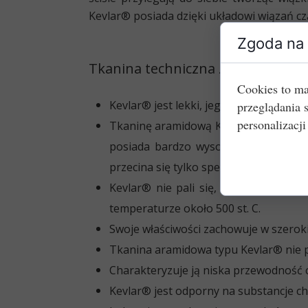
Kevlar® posiada dzięki układowi wiązań cz
Zgoda na 
Tkanina techniczna z Kevlaru® po
Cookies to ma
Kevlar® jest lekki, jego gęstość wynosi 
przeglądania 
personalizacji
Tkaninę aramidową
Kevlar® trudno z
posiada bardzo wysoką odporność na 
przecina się tylko specjalnymi nożycam
Kevlar® nie pali się, nie topi się i 
temperaturze około 500 st. C.
Swoje właściwości zachowuje w
szeroki
Tkanina aramidowa typu Kevlar® nie 
Charakteryzuje ją niska przewodność c
Kevlar® jest odporny na substancje ch