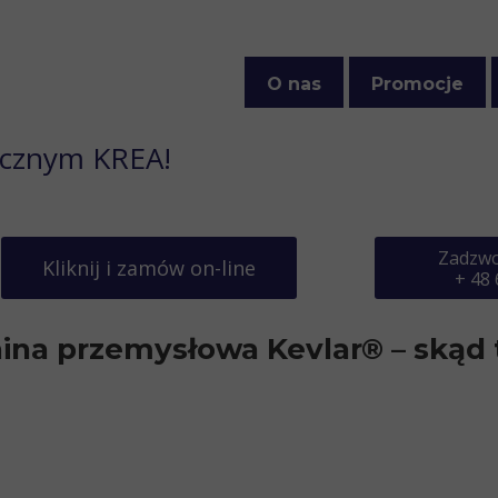
O nas
Promocje
Polityka prywatności
icznym KREA!
Zadzwo
Kliknij i zamów on-line
+ 48 
ina przemysłowa Kevlar® – skąd