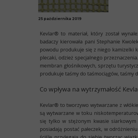
25 października 2019
Kevlar® to materiał, który został wynal
badaczy kierowała pani Stephanie Kwole
powodu produkuje się z niego kamizelki k
plecaki, odzież specjalnego przeznaczeni
membran głośnikowych, sprzętu turystycz
produkuje taśmy do taśmociągów, taśmy do
Co wpływa na wytrzymałość Kevl
Kevlar® to tworzywo wytwarzane z
włóki
są wytwarzane w toku niskotemperaturow
się tylko w stężonym kwasie siarkowym 
posiadają postać pałeczek, w odróżnieniu
ściśle przylegają do siebie tworząc wią