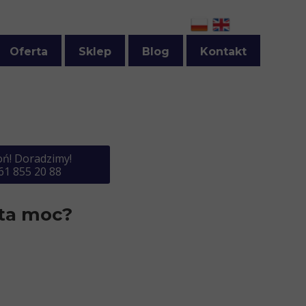
Oferta
Sklep
Blog
Kontakt
Ceratki PTFE
Regulamin sklepu
Folie PTFE - taśmy skrawane z czystego PTFE
Zamów ceratki PTFE
Akcesoria do zgrzewarek
Zamów ceratki silikonowe
ń! Doradzimy!
61 855 20 88
Taśmy do przenośników lite i siatkowe z PTFE
Zamów siatkę PTFE
Taśmy do klejarek i innych maszyn
Zamów folie PTFE
 ta moc?
Powłoki fluoropolimerowe
Zamów taśmy PTFE
Inne produkty
Zamów druty i taśmy oporowe
Zamów węże PTFE