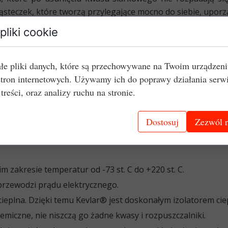
ąsteczek, które tworzą przylegające mocno do siebie, upor
pliki cookie
siada następujące cechy:
łe pliki danych, które są przechowywane na Twoim urządzen
1,44 g/cm3 – jest pięć razy lżejszy od stali.
stron internetowych. Używamy ich do poprawy działania serw
 treści, oraz analizy ruchu na stronie.
niszczyć
. Jest ona bardzo odporna na zużycie eksploatacyjne
różnego rodzaju uszkodzenia typu rozdarcia, rozciągnię
Dostosuj
Zezwól n
i.
nie kapie przy kontakcie z ogniem. Natomiast ulega rozkła
m zakresie temperatur od -73 st. C do +220 st. C
.
przewodzi prądu elektrycznego.
ieplna. Dzięki temu Kevlar® jest doskonałym izolatorem ciep
emiczne, nie niszczą go żadne kwasy i rozpuszczalniki.