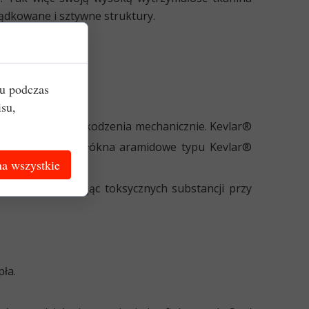
ządkowane i sztywne struktury.
iu podczas
isu,
, przecięcia i uszkodzenia mechanicznie. Kevlar®
cie, przebicia. Włókna aramidowe typu Kevlar®
a wszystkie
dowi nie wydzielając toksycznych substancji przy
ła.