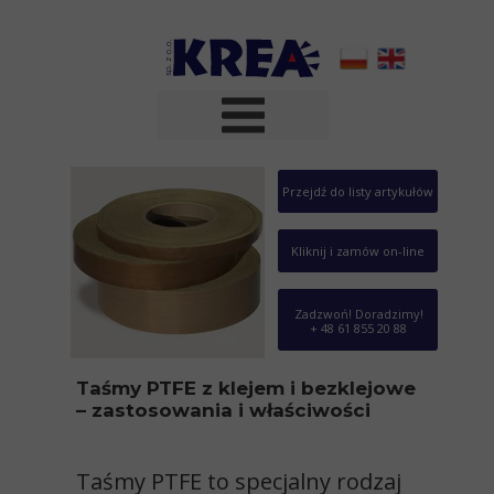
Przejdź do listy artykułów
Kliknij i zamów on-line
Zadzwoń! Doradzimy!
+ 48 61 855 20 88
Taśmy PTFE z klejem i bezklejowe
– zastosowania i właściwości
Taśmy PTFE to specjalny rodzaj