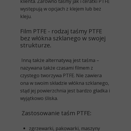
klienta. Zarówno taśmy jak i ceratki PTFE
występują w opcjach z klejem lub bez
kleju.
Film PTFE - rodzaj taśmy PTFE
bez włókna szklanego w swojej
strukturze.
Inną także alternatywą jest
taśma
–
nazywana także czasami filmem
z
czystego tworzywa PTFE
. Nie zawiera
ona w swoim składzie włókna szklanego,
stąd jej powierzchnia jest bardzo gładka i
wyjątkowo śliska.
Zastosowanie taśm PTFE:
zgrzewarki, pakowarki, maszyny