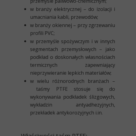
przemyśle paliwowo-chemicznym;
w branży elektrycznej
– do izolacji i
umacniania kabli, przewodów;
w branży okiennej
– przy zgrzewaniu
profili PVC;
w przemyśle spożywczym
i w innych
segmentach przemysłowych – jako
podkład o doskonałych własnościach
termicznych zapewniający
nieprzywieranie lepkich materiałów;
w wielu różnorodnych branżach –
taśmy PTFE stosuje się do
wykonywania podkładek
ślizgowych,
wykładzin antyadhezyjnych,
przekładek antykorozyjnych i.in.
Właściwości taśm PTFE: