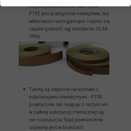
miejscu nadmienić, że tworzywo
PTFE jest praktycznie nietopliwe, ma
właściwości samogasnące i ciężko się
zapala (palność wg standardu UL94-
V0%).
Taśmy są odporne na kontakt z
substancjami chemicznymi
- PTFE
praktycznie nie reaguje z niczym ani
w żadnej substancji chemicznej się
nie rozpuszcza. Stąd powszechnie
używany jest w branżach