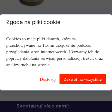
Zgoda na pliki cookie
Szerokość:
30 mm
Grubość:
0,13 mm
Jednostka:
rolka 30 mb
Cookies to małe pliki danych, które są
przechowywane na Twoim urządzeniu podczas
Cena brutto:
143,75 PLN/rolka
przeglądania stron internetowych. Używamy ich do
poprawy działania serwisu, personalizacji treści, oraz
Dowiedz się więcej:
analizy ruchu na stronie.
Taśmy PTFE - opis oferty.
Taśmy PTFE z klejem i bezklejowe - właściwości
Dostosuj
Zezwól na wszystkie
i możliwości.
Skontaktuj się z nami: