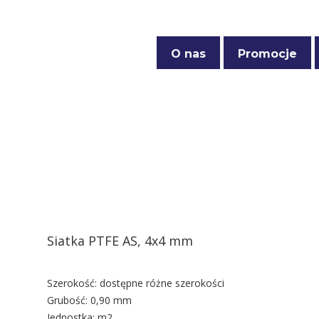
O nas
Promocje
Polityka prywatności
Siatka PTFE AS, 4x4 mm
Szerokość:
dostępne różne szerokości
Grubość:
0,90 mm
Jednostka:
m2