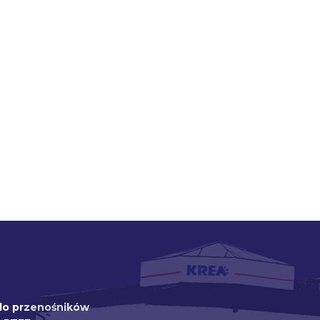
Zamów taśmy do przenośników
Zamów maty nieprzywierające
Zamów chemię przemysłową
do przenośników