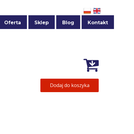
Oferta
Sklep
Blog
Kontakt
Ceratki PTFE
Regulamin sklepu
Folie PTFE - taśmy skrawane z czystego PTFE
Zamów ceratki PTFE
Akcesoria do zgrzewarek
Zamów ceratki silikonowe
Taśmy do przenośników lite i siatkowe z PTFE
Zamów siatkę PTFE
Dodaj do koszyka
Taśmy do klejarek i innych maszyn
Zamów folie PTFE
Powłoki fluoropolimerowe
Zamów taśmy PTFE
Inne produkty
Zamów druty i taśmy oporowe
Zamów węże PTFE