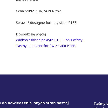
Cena brutto:
136,74 PLN/m2
Sprawdź dostępne formaty siatki PTFE.
Dowiedz się więcej:
Włókno szklane pokryte PTFE - opis oferty.
Taśmy do przenośników z siatki PTFE.
 do odwiedzenia innych stron naszej
Taśmy 