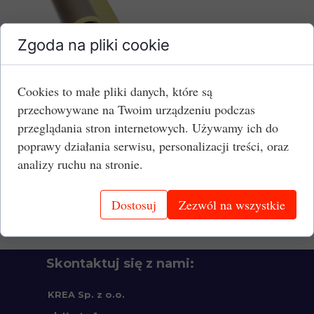
Zgoda na pliki cookie
Szerokość:
1200 mm
Grubość:
0,53 mm
Cookies to małe pliki danych, które są
Jednostka:
mb
przechowywane na Twoim urządzeniu podczas
przeglądania stron internetowych. Używamy ich do
Cena brutto:
555,54 PLN/mb
poprawy działania serwisu, personalizacji treści, oraz
analizy ruchu na stronie.
Dowiedz się więcej:
Folie PTFE - opis oferty.
Dostosuj
Zezwól na wszystkie
Skontaktuj się z nami:
KREA Sp. z o.o.