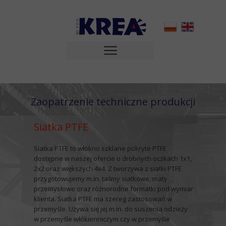
Zaopatrzenie techniczne produkcji
Siatka PTFE
Siatka PTFE to włókno szklane pokryte PTFE
dostępne w naszej ofercie o drobnych oczkach 1x1,
2x2 oraz większych 4x4. Z tworzywa z siatki PTFE
przygotowujemy m.in.
taśmy siatkowe
,
maty
przemysłowe
oraz
różnorodne formatki pod wymiar
klienta
. Siatka PTFE ma szereg zastosowań w
przemyśle. Używa się jej m.in. do
suszenia odzieży
w przemyśle włókienniczym
czy w przemyśle