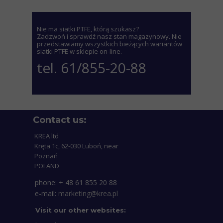
Nie ma siatki PTFE, którą szukasz?
Zadzwoń i sprawdź nasz stan magazynowy.
Nie
przedstawiamy wszystkich bieżących wariantów
siatki PTFE w sklepie on-line.
tel. 61/855-20-88
Contact us:
KREA ltd
Kręta 1c, 62-030 Luboń, near
Poznań
POLAND
phone: + 48 61 855 20 88
e-mail:
marketing@krea.pl
Visit our other websites: