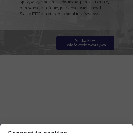
spożywczym od
procesów mycia, przez suszenie,
parowanie, mrożenie, pieczenie i wiele innych
.
Siatka PTFE ma atest do kontaktu z żywnością.
Siatka PTFE
- właściwości tworzywa