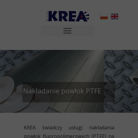
Nakładanie powłok PTFE
KREA świadczy usługi
nakładania
powłok fluoropolimerowych
(PTFE)
na