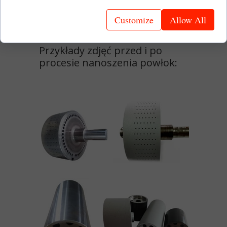
oszczędności w zakresie zużycia
Customize
Allow All
energii, wody i detergentów.
Przykłady zdjęć przed i po
procesie nanoszenia powłok: