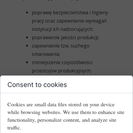
poprawę bezpieczeństwa i higieny
pracy oraz zapewnienie wymagań
instytucji ich nadzorujących;
poprawienie jakości produkcji;
zapewnienie tzw. suchego
smarowania;
zmniejszenie częstotliwości
przestojów produkcyjnych;
lepsze prowadzenie materiałów w
Consent to cookies
transporcie wewnętrznym;
minimalizację kosztów oraz
Cookies are small data files stored on your device
zakresu prowadzonych remontów i
while browsing websites. We use them to enhance site
konserwacji;
functionality, personalize content, and analyze site
łatwość utrzymania czystości
traffic.
urządzeń produkcyjnych;