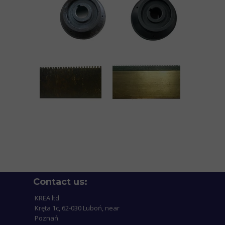
Contact us:
KREA ltd
Kręta 1c, 62-030 Luboń, near
Poznań