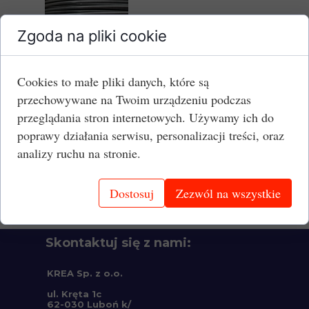
Zgoda na pliki cookie
Grubość:
1,2 mm
Cookies to małe pliki danych, które są
Jednostka:
mb
przechowywane na Twoim urządzeniu podczas
przeglądania stron internetowych. Używamy ich do
Cena brutto:
2,44 PLN/mb
poprawy działania serwisu, personalizacji treści, oraz
analizy ruchu na stronie.
Dostosuj
Zezwól na wszystkie
Skontaktuj się z nami:
KREA Sp. z o.o.
ul. Kręta 1c
62-030 Luboń k/