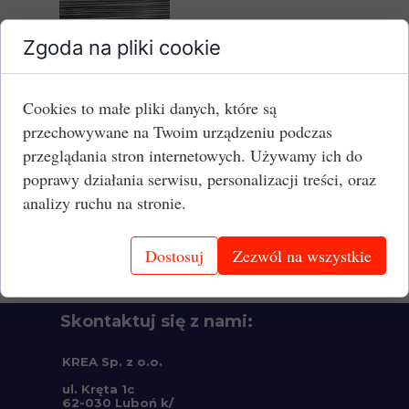
Zgoda na pliki cookie
Grubość:
0,65 mm
Cookies to małe pliki danych, które są
Jednostka:
mb
przechowywane na Twoim urządzeniu podczas
przeglądania stron internetowych. Używamy ich do
Cena brutto:
1,50 PLN/mb
poprawy działania serwisu, personalizacji treści, oraz
analizy ruchu na stronie.
Dostosuj
Zezwól na wszystkie
Skontaktuj się z nami:
KREA Sp. z o.o.
ul. Kręta 1c
62-030 Luboń k/