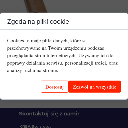
Zgoda na pliki cookie
Szerokość:
1000 mm
Grubość:
0,15 mm
Cookies to małe pliki danych, które są
Jednostka:
mb
przechowywane na Twoim urządzeniu podczas
przeglądania stron internetowych. Używamy ich do
Cena brutto:
124,11 PLN/mb
poprawy działania serwisu, personalizacji treści, oraz
Dowiedz się więcej:
analizy ruchu na stronie.
Ceratki PTFE - opis oferty.
Czym są ceratki PTFE? Jakie mają właściwości?
Dostosuj
Zezwól na wszystkie
Skontaktuj się z nami:
KREA Sp. z o.o.